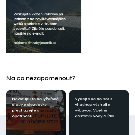
Zvažujete vložení reklamy na
jednom z nejnavštěvovanějších
webů o turistice v Hrubém
Jeseníku? Zjistěte podrobnosti,
napište na e-mail:
reklama@hrubyjesenik.cz
Na co nezapomenout?
Nevstupujte do lyžařské
Vydejte se do hor s
stopy a sjezdovky
vhodnou výstrojí a
přecházejte s
výbavou. Včetně
opatrností.
dostatku vody a jídla.