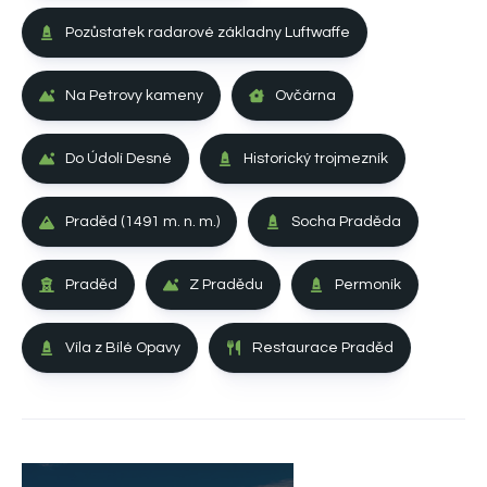
Pozůstatek radarové základny Luftwaffe
Na Petrovy kameny
Ovčárna
Do Údolí Desné
Historický trojmezník
Praděd (1491 m. n. m.)
Socha Praděda
Praděd
Z Pradědu
Permoník
Víla z Bílé Opavy
Restaurace Praděd