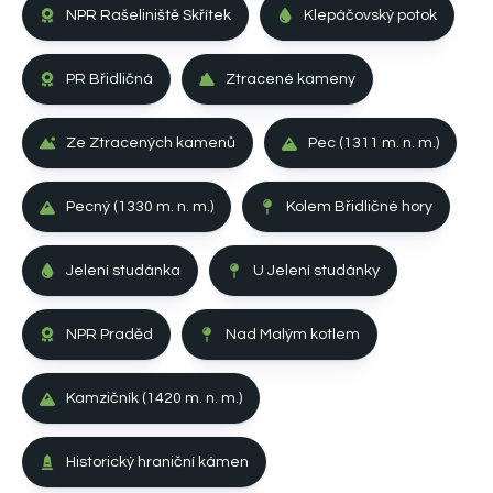
NPR Rašeliniště Skřítek
Klepáčovský potok
PR Břidličná
Ztracené kameny
Ze Ztracených kamenů
Pec (1311 m. n. m.)
Pecný (1330 m. n. m.)
Kolem Břidličné hory
Jelení studánka
U Jelení studánky
NPR Praděd
Nad Malým kotlem
Kamzičník (1420 m. n. m.)
Historický hraniční kámen