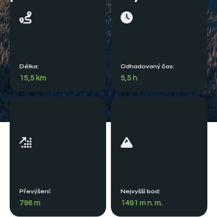
Délka:
Odhadovaný čas:
15,5 km
5,5 h
Převýšení:
Nejvyšší bod:
796 m
1491 m n. m.