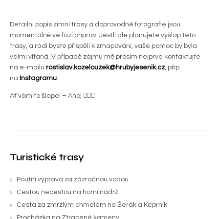
Detailní popis zimní trasy a doprovodné fotografie jsou
momentálně ve fázi příprav. Jestli ale plánujete výšlap této
trasy, a rádi byste přispěli k zmapování, vaše pomoc by byla
velmi vítaná. V případě zájmu mě prosím nejprve kontaktujte
na e-mailu
rostislav.kozelouzek@hrubyjesenik.cz
, příp.
na
Instagramu
.
Ať vám to šlape! – Ahoj 🙋🏼‍♂️
Turistické trasy
Poutní výprava za zázračnou vodou
Cestou necestou na horní nádrž
Cesta za zmrzlým chmelem na Šerák a Keprník
Procházka na Ztracené kameny