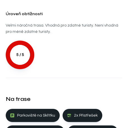
Úroveň obtížnosti
Velmi náročná trasa. Vhodná pro zdatné turisty. Není vhodná
pro méně zdatné turisty.
5 / 5
Na trase
Parkoviště na Skřítku
2x Přístřešek