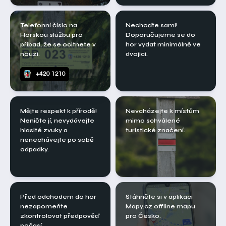
Telefonní číslo na
Nechoďte sami!
Horskou službu pro
Doporučujeme se do
případ, že se ocitnete v
hor vydat minimálně ve
nouzi.
dvojici.
+420 1210
Mějte respekt k přírodě!
Nevcházejte k místům
Neničte jí, nevydávejte
mimo schválené
hlasité zvuky a
turistické značení.
nenechávejte po sobě
odpadky.
Před odchodem do hor
Stáhněte si v aplikaci
nezapomeňte
Mapy.cz offline mapu
zkontrolovat předpověď
pro Česko.
počasí.