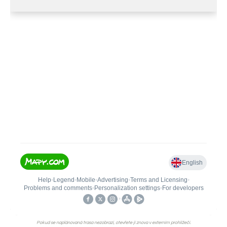
Pokud se naplánovaná trasa nezobrazí, otevřete jí znova v externím prohlížeči.