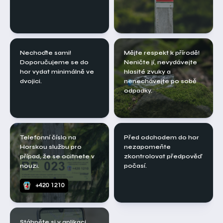
Nechoďte sami!
Mějte respekt k přírodě!
Doporučujeme se do
Neničte jí, nevydávejte
hor vydat minimálně ve
hlasité zvuky a
dvojici.
nenechávejte po sobě
odpadky.
Telefonní číslo na
Před odchodem do hor
Horskou službu pro
nezapomeňte
případ, že se ocitnete v
zkontrolovat předpověď
nouzi.
počasí.
+420 1210
Stáhněte si v aplikaci