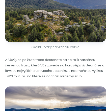
Skalní útvary na vrcholu Vozka
Z
Vozky
se po žluté trase dostanete na ne tolik náročnou
červenou trasu, která Vás zavede na horu
Keprník
. Jedná se o
čtvrtou nejvyšší horu Hrubého Jeseníku, s nadmořskou výškou
1423 m. n. m., na které se nachází mrazový srub.