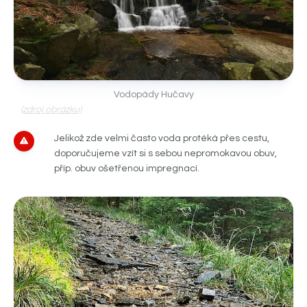
Vodopády Hučavy
(zdroj obrázku)
Jelikož zde velmi často voda protéká přes cestu,
doporučujeme vzít si s sebou nepromokavou obuv,
příp. obuv ošetřenou impregnací.