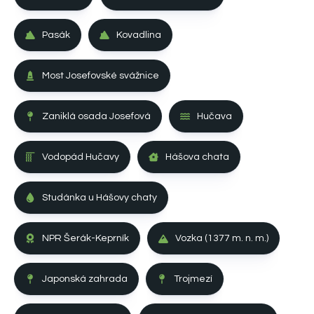
Pasák
Kovadlina
Most Josefovské svážnice
Zaniklá osada Josefová
Hučava
Vodopád Hučavy
Hášova chata
Studánka u Hášovy chaty
NPR Šerák-Keprník
Vozka (1377 m. n. m.)
Japonská zahrada
Trojmezí