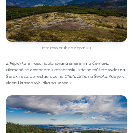
Mrazový srub na Keprníku
Z
Keprníku
je trasa naplánovaná směrem na
Černavu
.
Nicméně se dostanete k rozcestníku, kde se můžete vydat na
Šerák, resp. do restaurace na
Chatu Jiřího na Šeráku
. Kde je k
vidění i krásná vyhlídka na Jeseník.