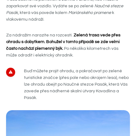
zaparkovat své vozidlo. Vydáte se po zelené
Naučné stezce
Pasák
, která vás povede kolem
Mariánského pramene
k
vlakovému nádraží.
Za nádražím narazíte na rozcestí.
Zelená trasa vede přes
ohradu s dobytkem. Bohužel v tomto případě se zde velmi
často nachází plemenný býk.
Po několika kilometrech vás
může odradit i elektrický ohradník.
Buď můžete projít ohradu, a pokračovat po zelené
turistické značce (přes pole nebo okrajem lesa), nebo
lze ohradu obejít po Naučné stezce Pasák, která Vás
zavede přes nádherné skalní útvary Kovadlina a
Pasák.