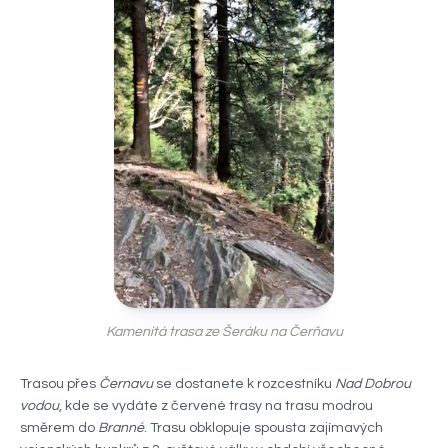
Kamenitá trasa ze Šeráku na Čerňavu
Trasou přes
Černavu
se dostanete k rozcestníku
Nad Dobrou
vodou
, kde se vydáte z červené trasy na trasu modrou
směrem do
Branné
. Trasu obklopuje spousta zajímavých