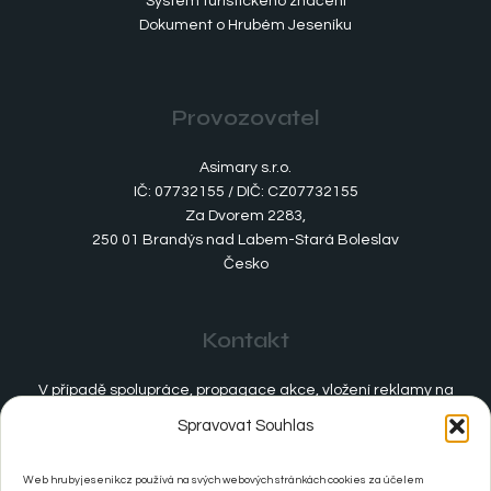
Systém turistického značení
Dokument o Hrubém Jeseníku
Provozovatel
Asimary s.r.o.
IČ: 07732155 / DIČ: CZ07732155
Za Dvorem 2283,
250 01 Brandýs nad Labem-Stará Boleslav
Česko
Kontakt
V případě spolupráce, propagace akce, vložení reklamy na
webové stránky nebo jiných dotazů.
Spravovat Souhlas
(+420) 737 671 458
Web hrubyjesenik.cz používá na svých webových stránkách cookies za účelem