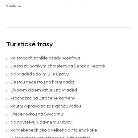
vozidlo.
Turistické trasy
Po stopách zaniklé osady Josefová
Cesta za horským chmelem na Šerák a Keprník
Na Praděd údolím Bílé Opavy
Cestou necestou na horní nádrž
Divokým dolem vzhůru na Praděd
Procházka na Ztracené kameny
Poutní výprava za zázračnou vodou
Hřebenovkou na Švýcárnu
Na návštěvu k dávnému Obrovi
Po hřebenech okolo Velkého a Malého kotle