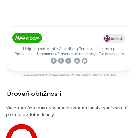
Pokud se naplánovaná trasa nezobrazí, otevřete jí znova v externím prohlížeči.
Úroveň obtížnosti
Velmi náročná trasa. Vhodná pro zdatné turisty. Není vhodná
pro méně zdatné turisty.