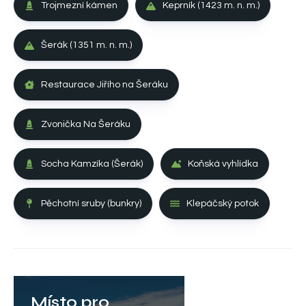
Trojmezní kámen
Keprník (1423 m. n. m.)
Šerák (1351 m. n. m.)
Restaurace Jiřího na Šeráku
Zvonička Na Šeráku
Socha Kamzíka (Šerák)
Koňská vyhlídka
Pěchotní sruby (bunkry)
Klepáčský potok
Místo pro