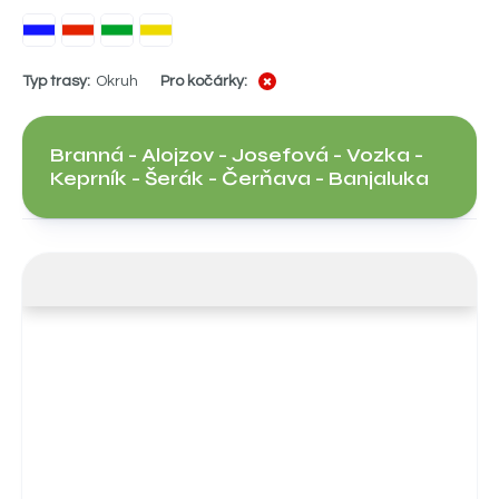
Typ trasy:
Okruh
Pro kočárky:
Branná - Alojzov - Josefová - Vozka -
Keprník - Šerák - Čerňava - Banjaluka