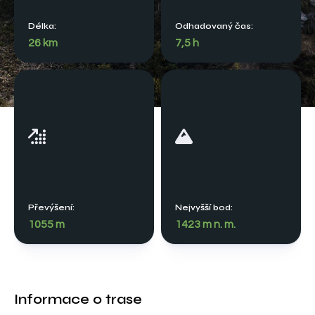
Délka:
Odhadovaný čas:
26 km
7,5 h
Převýšení:
Nejvyšší bod:
1055 m
1423 m n. m.
Informace o trase