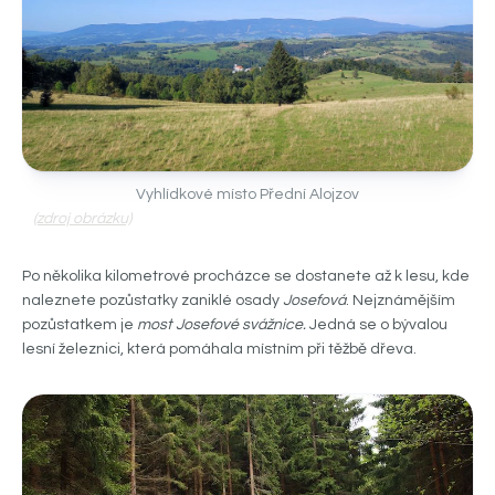
Vyhlídkové místo Přední Alojzov
(zdroj obrázku)
Po několika kilometrové procházce se dostanete až k lesu, kde
naleznete pozůstatky zaniklé osady
Josefová
. Nejznámějším
pozůstatkem je
most Josefové svážnice.
Jedná se o bývalou
lesní železnici, která pomáhala místním při těžbě dřeva.