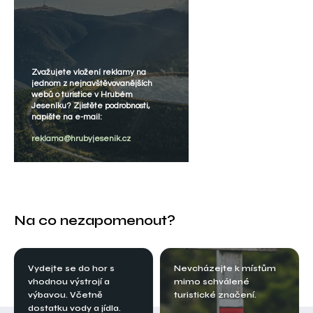
Zvažujete vložení reklamy na
jednom z nejnavštěvovanějších
webů o turistice v Hrubém
Jeseníku? Zjistěte podrobnosti,
napište na e-mail:
reklama@hrubyjesenik.cz
Na co nezapomenout?
Vydejte se do hor s
Nevcházejte k místům
vhodnou výstrojí a
mimo schválené
výbavou. Včetně
turistické značení.
dostatku vody a jídla.