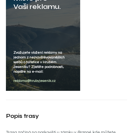
Vaši reklamu.
Zvažujete vložení reklamy na
jednom z nejnavštěvovanějších
webů o turistice v Hrubém
Jeseníku? Zjistěte podrobnosti,
napište na e-mail:
reklama@hrubyjesenik.cz
Popis trasy
Trasa začíná na parkovišti u zámku v
Branné
, kde můžete