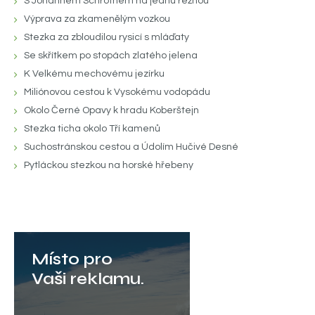
S Johannem Schrothem na jednu režnou
Výprava za zkamenělým vozkou
Stezka za zbloudilou rysicí s mláďaty
Se skřítkem po stopách zlatého jelena
K Velkému mechovému jezírku
Miliónovou cestou k Vysokému vodopádu
Okolo Černé Opavy k hradu Koberštejn
Stezka ticha okolo Tří kamenů
Suchostránskou cestou a Údolím Hučivé Desné
Pytláckou stezkou na horské hřebeny
Místo pro
Vaši reklamu.