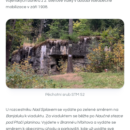
vojenských bunkrů z 2. světové války v období všeobecné
mobilizace v září 1938.
Pěchotní srub STM 52
U rozcestníku
Nad Splavem
se vydáte po zelené směrem na
Banjaluku
k viaduktu. Za viaduktem se běžte po
Naučné stezce
pod Ptačí planinou
. Vyjdete v
Branné
u hřbitova a vydáte se
směrem k obecnímu úřadu a parkovišti, kde už uvidíte své