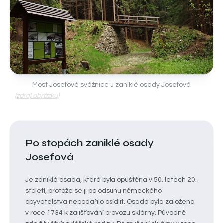
Most Josefové svážnice u zaniklé osady Josefová
(zdroj obrázku)
Po stopách zaniklé osady
Josefová
Je zaniklá osada, která byla opuštěna v 50. letech 20.
století, protože se ji po odsunu německého
obyvatelstva nepodařilo osídlit. Osada byla založena
v roce 1734 k zajišťování provozu sklárny. Původně