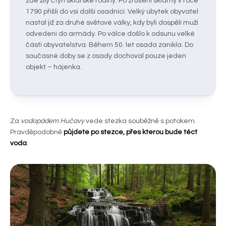
zde žily čtyři sklářské rodiny. Po zrušení sklárny v roce
1790 přišli do vsi další osadníci. Velký úbytek obyvatel
nastal již za druhé světové války, kdy byli dospělí muži
odvedeni do armády. Po válce došlo k odsunu velké
části obyvatelstva. Během 50. let osada zanikla. Do
současné doby se z osady dochoval pouze jeden
objekt – hájenka.
Za
vodopádem Hučavy
vede stezka souběžně s potokem.
Pravděpodobně
půjdete po stezce, přes kterou bude téct
voda
.