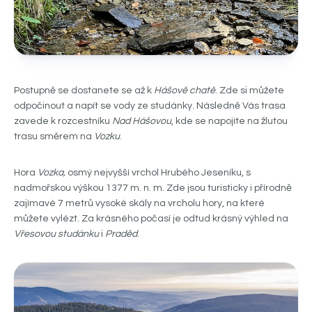
Postupně se dostanete se až k
Hášově chatě
. Zde si můžete
odpočinout a napít se vody ze studánky. Následně Vás trasa
zavede k rozcestníku
Nad Hášovou
, kde se napojíte na žlutou
trasu směrem na
Vozku
.
Hora
Vozka,
osmý nejvyšší vrchol Hrubého Jeseníku, s
nadmořskou výškou 1377 m. n. m. Zde jsou turisticky i přírodně
zajímavé 7 metrů vysoké skály na vrcholu hory, na které
můžete vylézt. Za krásného počasí je odtud krásný výhled na
Vřesovou studánku
i
Praděd
.